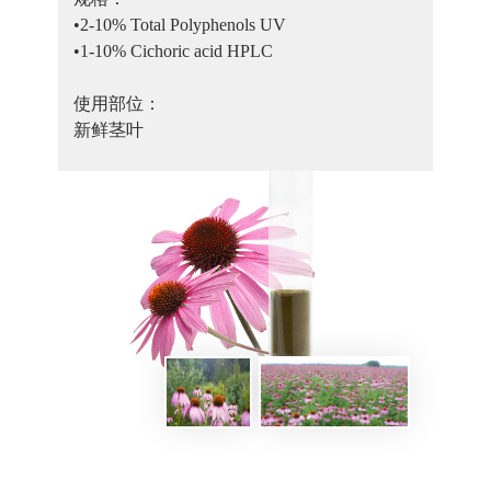
•2-10% Total Polyphenols UV 

•1-10% Cichoric acid HPLC

使用部位：

新鲜茎叶